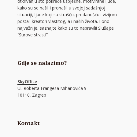
otkrivanju što pokreće uspješne, motivirane ljude,
kako su se našli i pronašli u svojoj sadašnjoj
situaciji, ljude koji su strašću, predanošću i vizijom
postali kreatori vlastitog, a i naših života. I ono
najvažnije, saznajte kako su to napravili! Slušajte
“Surove strasti”.
Gdje se nalazimo?
SkyOffice
Ul. Roberta Frangeša Mihanovića 9
10110, Zagreb
Kontakt