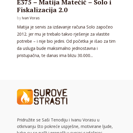
E375 – Matija Matečić – Solo i
Fiskalizacija 2.0
by
Ivan Voras
Matija je servis za izdavanje računa Solo započeo
2012. jer mu je trebalo takvo rješenje za vlastite
potrebe – i nije bio jedini. Od početka je išao za tim
da usluga bude maksimalno jednostavna i
pristupačna, te danas ima blizu 30.000...
Pridružite se Saši Tenodiju i Ivanu Vorasu u
otkrivanju što pokreće uspješne, motivirane ljude,
kako su se našli i pronašli u svojoj sadašnjoj