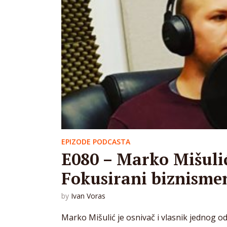
EPIZODE PODCASTA
E080 – Marko Mišuli
Fokusirani biznismen
by
Ivan Voras
Marko Mišulić je osnivač i vlasnik jednog o