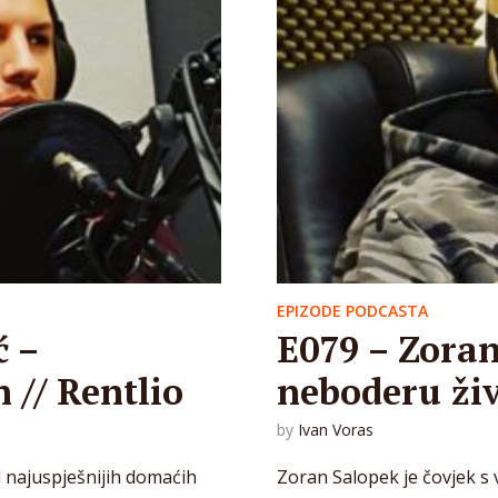
EPIZODE PODCASTA
ć –
E079 – Zoran
 // Rentlio
neboderu ži
by
Ivan Voras
d najuspješnijih domaćih
Zoran Salopek je čovjek s 