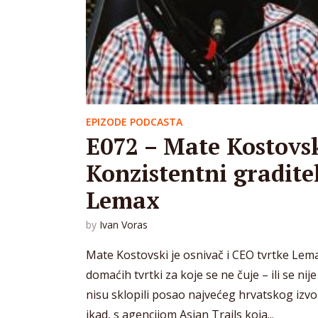
EPIZODE PODCASTA
E072 – Mate Kostovsk
Konzistentni graditel
Lemax
by
Ivan Voras
Mate Kostovski je osnivač i CEO tvrtke Lem
domaćih tvrtki za koje se ne čuje – ili se n
nisu sklopili posao najvećeg hrvatskog izv
ikad, s agencijom Asian Trails koja...