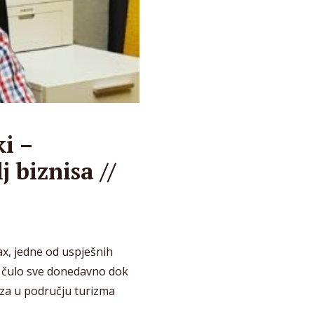
i –
j biznisa //
ax, jedne od uspješnih
ije čulo sve donedavno dok
oza u području turizma