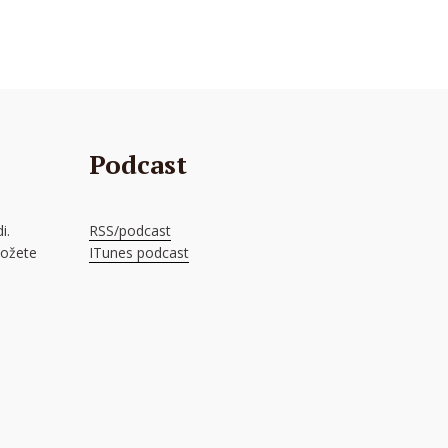
Podcast
i.
RSS/podcast
možete
ITunes podcast