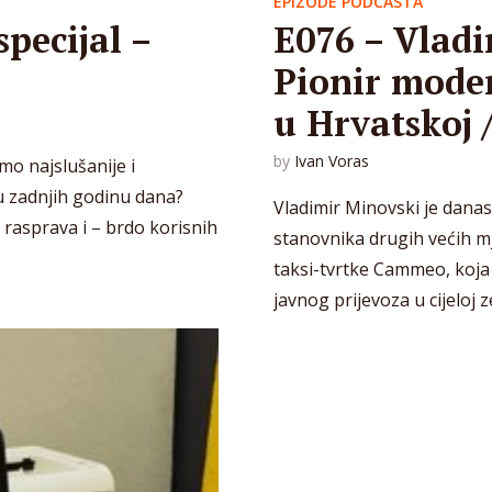
EPIZODE PODCASTA
pecijal –
E076 – Vladi
Pionir moder
u Hrvatskoj
by
Ivan Voras
mo najslušanije i
u zadnjih godinu dana?
Vladimir Minovski je danas 
 rasprava i – brdo korisnih
stanovnika drugih većih m
taksi-tvrtke Cammeo, koja
javnog prijevoza u cijeloj ze