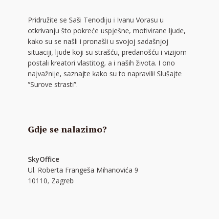
Pridružite se Saši Tenodiju i Ivanu Vorasu u
otkrivanju što pokreće uspješne, motivirane ljude,
kako su se našli i pronašli u svojoj sadašnjoj
situaciji, ljude koji su strašću, predanošću i vizijom
postali kreatori vlastitog, a i naših života. I ono
najvažnije, saznajte kako su to napravili! Slušajte
“Surove strasti”.
Gdje se nalazimo?
SkyOffice
Ul. Roberta Frangeša Mihanovića 9
10110, Zagreb