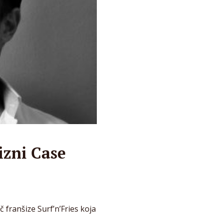
izni Case
č franšize Surf’n’Fries koja