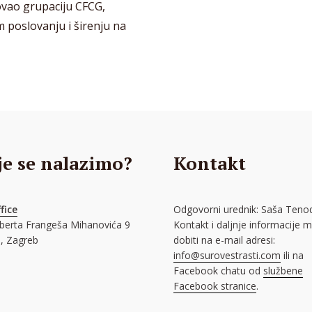
ovao grupaciju CFCG,
 poslovanju i širenju na
je se nalazimo?
Kontakt
fice
Odgovorni urednik: Saša Tenod
oberta Frangeša Mihanovića 9
Kontakt i daljnje informacije 
, Zagreb
dobiti na e-mail adresi:
info@surovestrasti.com
ili na
Facebook chatu od
službene
Facebook stranice
.