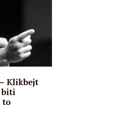
– Klikbejt
biti
 to