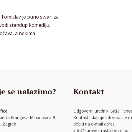
 Tomislav je puno stvari za
izvodi standup komediju,
božava, a nekima
je se nalazimo?
Kontakt
fice
Odgovorni urednik: Saša Tenod
oberta Frangeša Mihanovića 9
Kontakt i daljnje informacije 
, Zagreb
dobiti na e-mail adresi:
info@surovestrasti.com
ili na