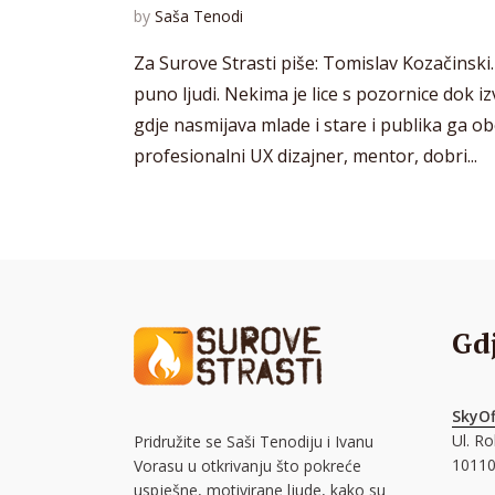
by
Saša Tenodi
Za Surove Strasti piše: Tomislav Kozačinski.
puno ljudi. Nekima je lice s pozornice dok 
gdje nasmijava mlade i stare i publika ga o
profesionalni UX dizajner, mentor, dobri...
Gd
SkyOf
Ul. R
Pridružite se Saši Tenodiju i Ivanu
10110
Vorasu u otkrivanju što pokreće
uspješne, motivirane ljude, kako su