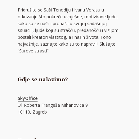
Pridružite se Saši Tenodiju i Ivanu Vorasu u
otkrivanju što pokreće uspješne, motivirane ljude,
kako su se našli i pronašli u svojoj sadašnjoj
situaciji, ljude koji su strašću, predanošću i vizijom
postali kreatori vlastitog, a i naših života. I ono
najvažnije, saznajte kako su to napravili! Slušajte
“Surove strasti”.
Gdje se nalazimo?
SkyOffice
Ul. Roberta Frangeša Mihanovića 9
10110, Zagreb