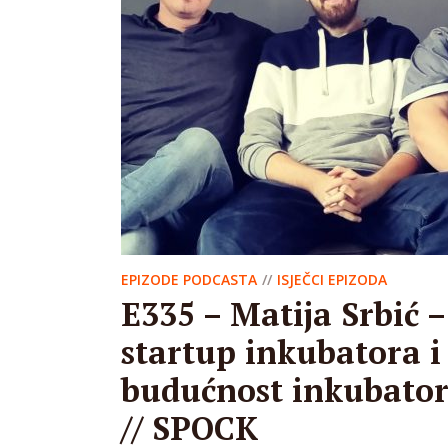
EPIZODE PODCASTA
ISJEČCI EPIZODA
E335 – Matija Srbić –
startup inkubatora i
budućnost inkubato
// SPOCK