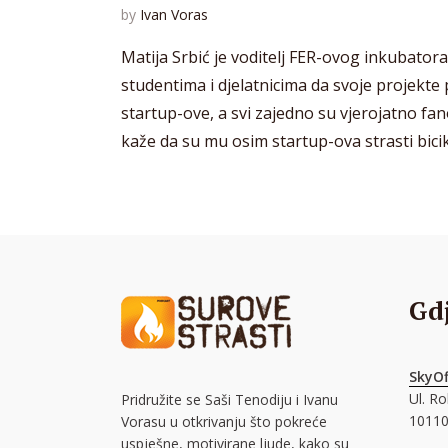
by
Ivan Voras
Matija Srbić je voditelj FER-ovog inkubato
studentima i djelatnicima da svoje projekte 
startup-ove, a svi zajedno su vjerojatno fan
kaže da su mu osim startup-ova strasti bicikli
Gd
SkyOf
Ul. R
Pridružite se Saši Tenodiju i Ivanu
10110
Vorasu u otkrivanju što pokreće
uspješne, motivirane ljude, kako su