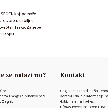
ra SPOCK koji pomaže
pretvore u ozbiljne
ovi Star Treka. Za sebe
ranje i...
je se nalazimo?
Kontakt
fice
Odgovorni urednik: Saša Tenod
oberta Frangeša Mihanovića 9
Kontakt i daljnje informacije 
, Zagreb
dobiti na e-mail adresi:
info@surovestrasti.com
ili na