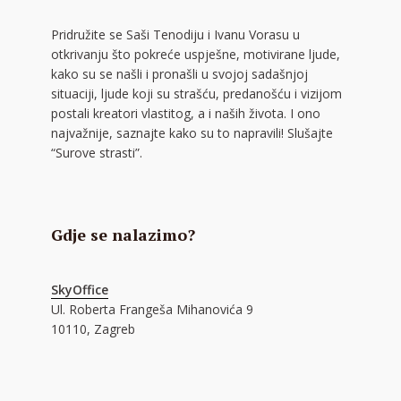
Pridružite se Saši Tenodiju i Ivanu Vorasu u
otkrivanju što pokreće uspješne, motivirane ljude,
kako su se našli i pronašli u svojoj sadašnjoj
situaciji, ljude koji su strašću, predanošću i vizijom
postali kreatori vlastitog, a i naših života. I ono
najvažnije, saznajte kako su to napravili! Slušajte
“Surove strasti”.
Gdje se nalazimo?
SkyOffice
Ul. Roberta Frangeša Mihanovića 9
10110, Zagreb