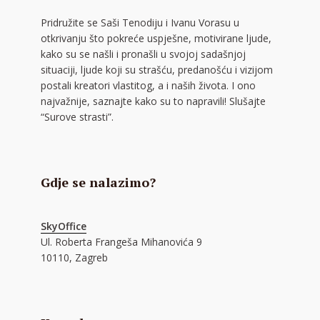
Pridružite se Saši Tenodiju i Ivanu Vorasu u
otkrivanju što pokreće uspješne, motivirane ljude,
kako su se našli i pronašli u svojoj sadašnjoj
situaciji, ljude koji su strašću, predanošću i vizijom
postali kreatori vlastitog, a i naših života. I ono
najvažnije, saznajte kako su to napravili! Slušajte
“Surove strasti”.
Gdje se nalazimo?
SkyOffice
Ul. Roberta Frangeša Mihanovića 9
10110, Zagreb