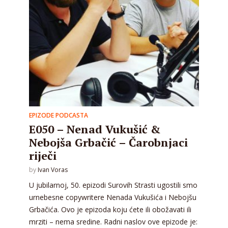
EPIZODE PODCASTA
E050 – Nenad Vukušić &
Nebojša Grbačić – Čarobnjaci
riječi
by
Ivan Voras
U jubilarnoj, 50. epizodi Surovih Strasti ugostili smo
urnebesne copywritere Nenada Vukušića i Nebojšu
Grbačića. Ovo je epizoda koju ćete ili obožavati ili
mrziti – nema sredine. Radni naslov ove epizode je: