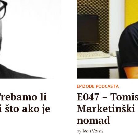
EPIZODE PODCASTA
Trebamo li
E047 – Tomis
i što ako je
Marketinški s
nomad
by
Ivan Voras