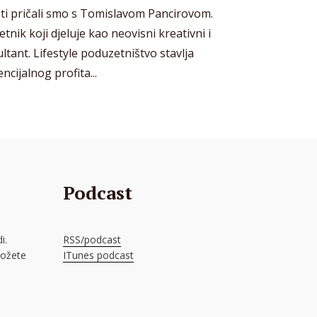
sti pričali smo s Tomislavom Pancirovom.
tnik koji djeluje kao neovisni kreativni i
ltant. Lifestyle poduzetništvo stavlja
ncijalnog profita...
Podcast
i.
RSS/podcast
možete
ITunes podcast