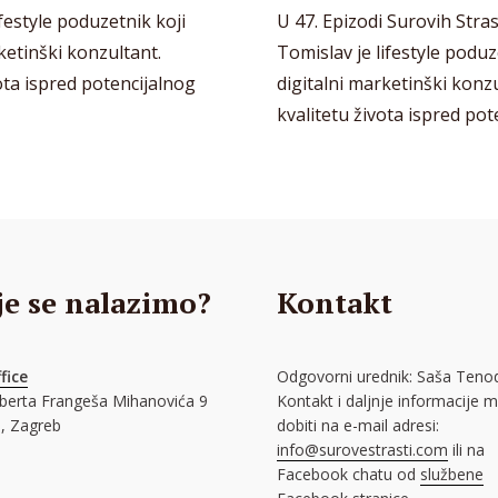
festyle poduzetnik koji
U 47. Epizodi Surovih Stra
rketinški konzultant.
Tomislav je lifestyle poduze
vota ispred potencijalnog
digitalni marketinški konzu
kvalitetu života ispred pote
je se nalazimo?
Kontakt
fice
Odgovorni urednik: Saša Tenod
oberta Frangeša Mihanovića 9
Kontakt i daljnje informacije 
, Zagreb
dobiti na e-mail adresi:
info@surovestrasti.com
ili na
Facebook chatu od
službene