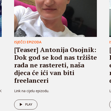
ISJEČCI EPIZODA
[Teaser] Antonija Osojnik:
Dok god se kod nas tržište
rada ne rastereti, naša
djeca će ići van biti
freelanceri
K
Link na cijelu epizodu.
L
PLAY