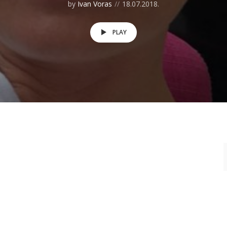
by
Ivan Voras
18.07.2018.
PLAY