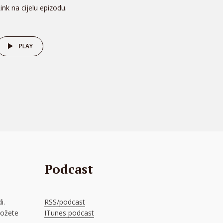
ink na cijelu epizodu.
PLAY
Podcast
i.
RSS/podcast
možete
ITunes podcast