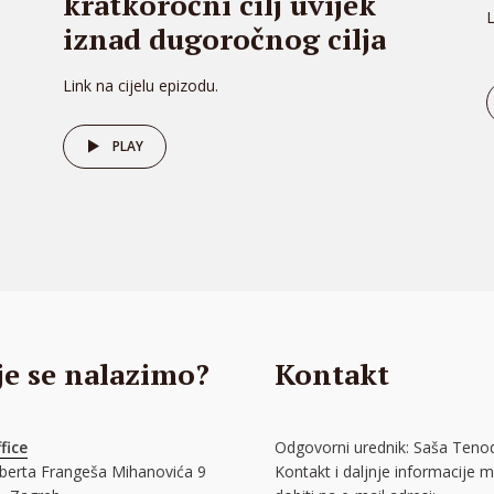
kratkoročni cilj uvijek
L
iznad dugoročnog cilja
Link na cijelu epizodu.
PLAY
je se nalazimo?
Kontakt
fice
Odgovorni urednik: Saša Tenod
oberta Frangeša Mihanovića 9
Kontakt i daljnje informacije 