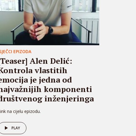
ISJEČCI EPIZODA
[Teaser] Alen Delić:
Kontrola vlastitih
emocija je jedna od
najvažnijih komponenti
društvenog inženjeringa
ink na cijelu epizodu.
PLAY