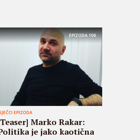
EPIZODA
106
ISJEČCI EPIZODA
[Teaser] Marko Rakar:
Politika je jako kaotična