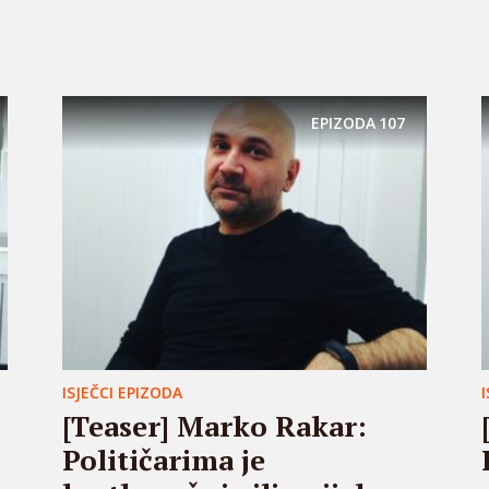
EPIZODA
107
ISJEČCI EPIZODA
[Teaser] Marko Rakar:
Političarima je