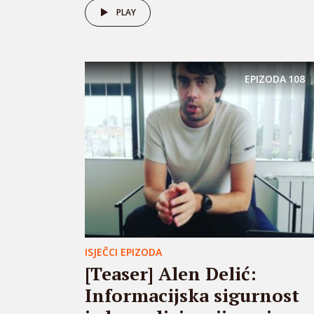
PLAY
EPIZODA
108
ISJEČCI EPIZODA
[Teaser] Alen Delić:
Informacijska sigurnost