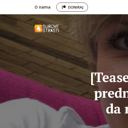
O nama
DONIRAJ
[Teas
predn
da 