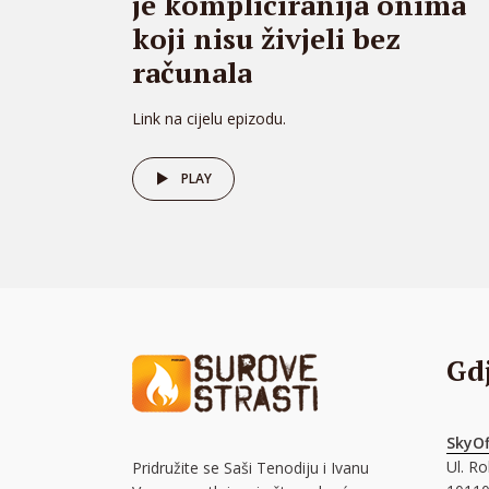
je kompliciranija onima
koji nisu živjeli bez
računala
Link na cijelu epizodu.
PLAY
Gd
SkyOf
Ul. R
Pridružite se Saši Tenodiju i Ivanu