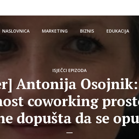
NASLOVNICA
MARKETING
BIZNIS
EDUKACIJA
ISJEČCI EPIZODA
er] Antonija Osojnik:
ost coworking prost
ne dopušta da se opu