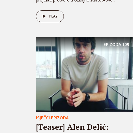
PLAY
EPIZODA
109
ISJEČCI EPIZODA
[Teaser] Alen Delić: