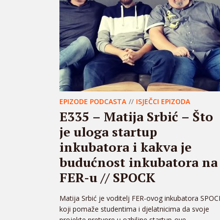
EPIZODE PODCASTA
ISJEČCI EPIZODA
E335 – Matija Srbić – Što
je uloga startup
inkubatora i kakva je
budućnost inkubatora na
FER-u // SPOCK
Matija Srbić je voditelj FER-ovog inkubatora SPOC
koji pomaže studentima i djelatnicima da svoje
projekte pretvore u ozbiljne startup-ove...