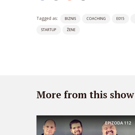
Tagged as:
BIZNIS
COACHING
E015
STARTUP
ŽENE
More from this show
EPIZODA
112