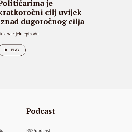
Političarima je
kratkoročni cilj uvijek
iznad dugoročnog cilja
ink na cijelu epizodu.
PLAY
Podcast
i.
RSS/podcast