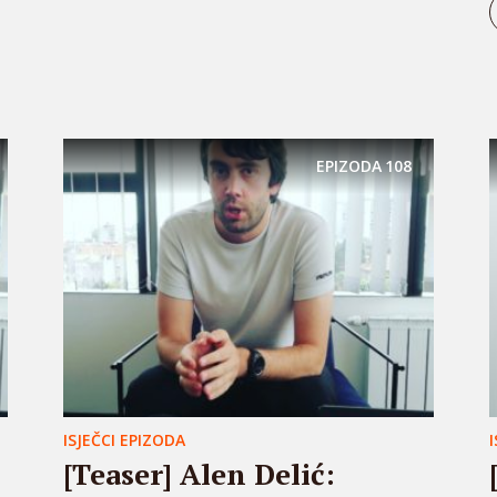
EPIZODA
108
ISJEČCI EPIZODA
[Teaser] Alen Delić: