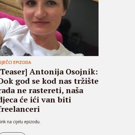
ISJEČCI EPIZODA
[Teaser] Antonija Osojnik:
Dok god se kod nas tržište
rada ne rastereti, naša
djeca će ići van biti
freelanceri
ink na cijelu epizodu.