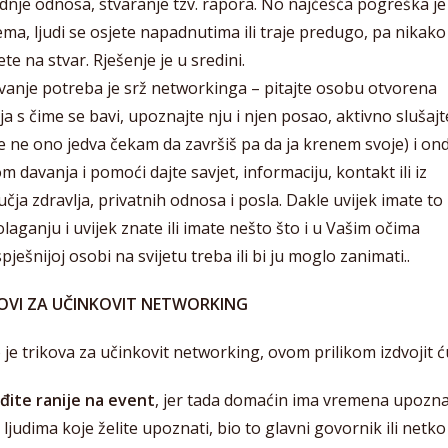
dnje odnosa, stvaranje tzv. rapora. No najčešća pogreška je
ma, ljudi se osjete napadnutima ili traje predugo, pa nikako
te na stvar. Rješenje je u sredini.
ivanje potreba je srž networkinga – pitajte osobu otvorena
ja s čime se bavi, upoznajte nju i njen posao, aktivno slušajt
e ne ono jedva čekam da završiš pa da ja krenem svoje) i on
m davanja i pomoći dajte savjet, informaciju, kontakt ili iz
čja zdravlja, privatnih odnosa i posla. Dakle uvijek imate to
laganju i uvijek znate ili imate nešto što i u Vašim očima
pješnijoj osobi na svijetu treba ili bi ju moglo zanimati..
OVI ZA UČINKOVIT NETWORKING
je trikova za učinkovit networking, ovom prilikom izdvojit ć
đite ranije na event
, jer tada domaćin ima vremena upozna
 ljudima koje želite upoznati, bio to glavni govornik ili netko