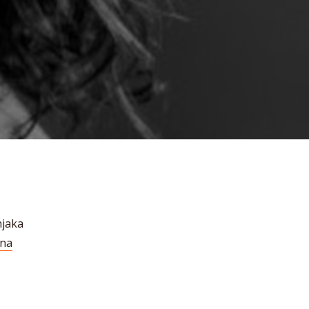
njaka
ina