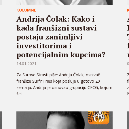
KOLUMNE
Andrija Čolak: Kako i
kada franšizni sustavi
postaju zanimljivi
investitorima i
potencijalnim kupcima?
14.01.2021.
0
Za Surove Strasti piše: Andrija Čolak, osnivač
Z
franšize Surf’n’Fries koja posluje u gotovo 20
f
zemalja. Andrija je osnovao grupaciju CFCG, kojom
z
želi...
ž