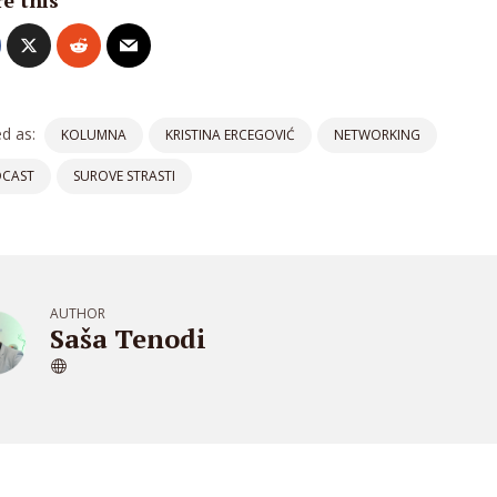
e this
d as:
KOLUMNA
KRISTINA ERCEGOVIĆ
NETWORKING
CAST
SUROVE STRASTI
AUTHOR
Saša Tenodi