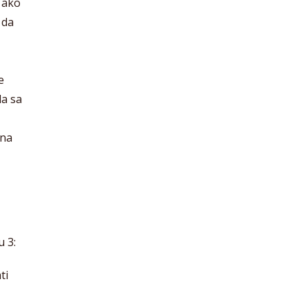
 ako
 da
e
da sa
 na
u 3:
ti