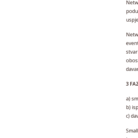
Netw
poduz
uspje
Netw
event
stvar
obost
davan
3 FA
a) sm
b) is
c) da
Small