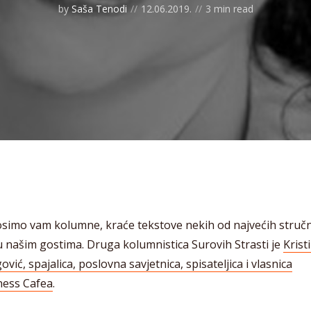
by
Saša Tenodi
12.06.2019.
3 min read
simo vam kolumne, kraće tekstove nekih od najvećih struč
 našim gostima. Druga kolumnistica Surovih Strasti je
Krist
ović, spajalica, poslovna savjetnica, spisateljica i vlasnica
ness Cafea
.