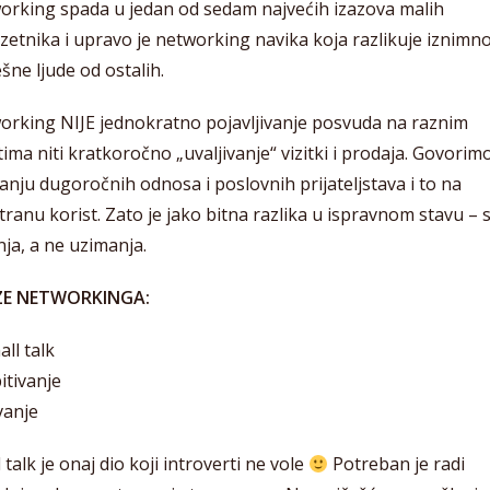
orking spada u jedan od sedam najvećih izazova malih
etnika i upravo je networking navika koja razlikuje iznimn
šne ljude od ostalih.
orking NIJE jednokratno pojavljivanje posvuda na raznim
ima niti kratkoročno „uvaljivanje“ vizitki i prodaja. Govorim
anju dugoročnih odnosa i poslovnih prijateljstava i to na
ranu korist. Zato je jako bitna razlika u ispravnom stavu – 
ja, a ne uzimanja.
ZE NETWORKINGA:
all talk
pitivanje
vanje
 talk je onaj dio koji introverti ne vole
Potreban je radi