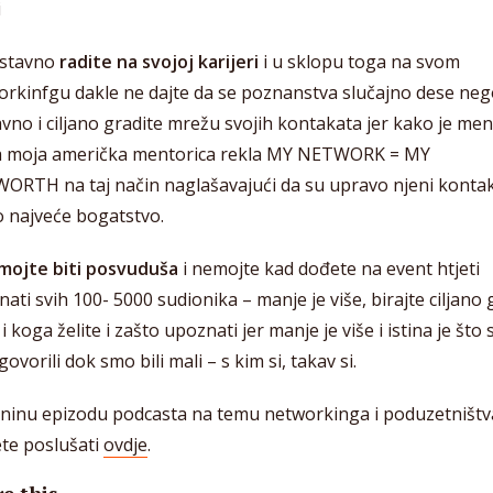
i
ustavno
radite na svojoj karijeri
i u sklopu toga na svom
orkinfgu dakle ne dajte da se poznanstva slučajno dese ne
vno i ciljano gradite mrežu svojih kontakata jer kako je men
a moja američka mentorica rekla MY NETWORK = MY
ORTH na taj način naglašavajući da su upravo njeni kontak
o najveće bogatstvo.
mojte biti posvuduša
i nemojte kad dođete na event htjeti
ati svih 100- 5000 sudionika – manje je više, birajte ciljano 
 i koga želite i zašto upoznati jer manje je više i istina je što 
ovorili dok smo bili mali – s kim si, takav si.
tininu epizodu podcasta na temu networkinga i poduzetništv
te poslušati
ovdje
.