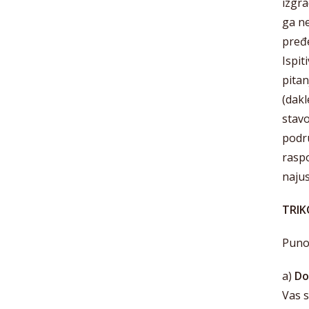
izgra
ga ne
pređe
Ispit
pitan
(dakl
stavo
podru
raspo
najus
TRIK
Puno 
a)
Do
Vas s