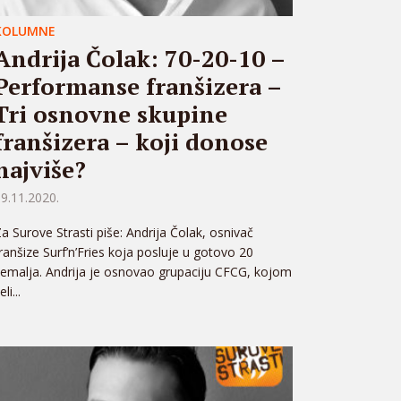
KOLUMNE
Andrija Čolak: 70-20-10 –
Performanse franšizera –
Tri osnovne skupine
franšizera – koji donose
najviše?
9.11.2020.
a Surove Strasti piše: Andrija Čolak, osnivač
ranšize Surf’n’Fries koja posluje u gotovo 20
emalja. Andrija je osnovao grupaciju CFCG, kojom
eli...