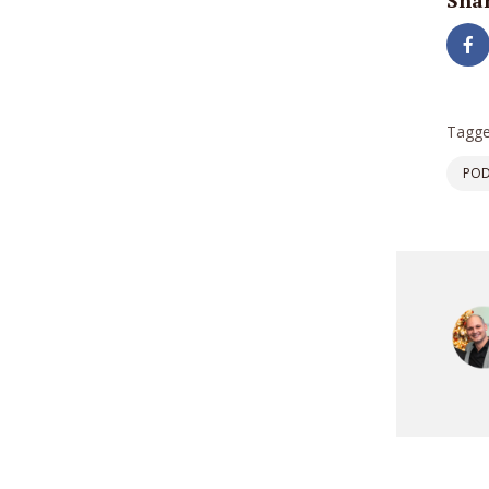
Shar
Tagge
POD