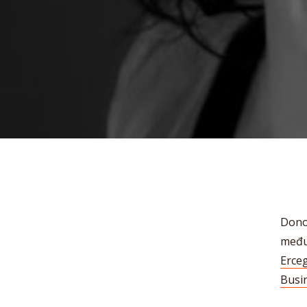
Dono
među
Erceg
Busi