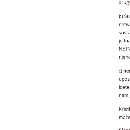
drug
b) S
netw
susta
jedn
NETW
njen
c)
ne
upozn
idete
nam g
Kris
može