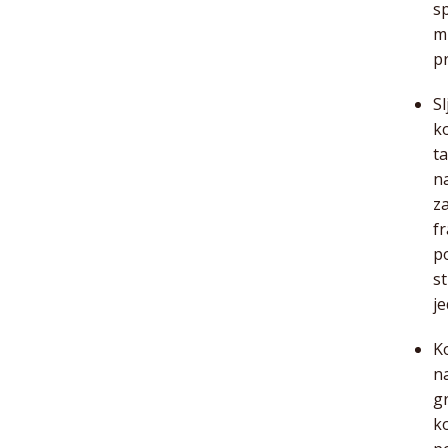
sp
mu
p
Sl
k
t
na
za
f
po
st
j
K
n
g
k