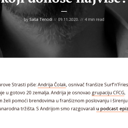
by
Saša Tenodi
09.11.2020.
4 min read
rove Strasti piše:
Andrija Čolak
, osnivač franšize Surf’n’Frie
je u gotovo 20 zemalja. Andrija je osnovao
grupaciju CFCG
,
m želi pomoći brendovima u franšiznom poslovanju i širenju
narodna tržišta. S Andrijom smo razgovarali
u podcast epi