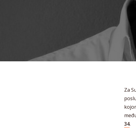
Za Su
poslu
kojo
među
34
.