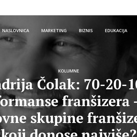
NASLOVNICA
MARKETING
BIZNIS
EDUKACIJA
KOLUMNE
drija Čolak: 70-20-1
formanse franšizera –
vne skupine franšiz
koji donose najviše?