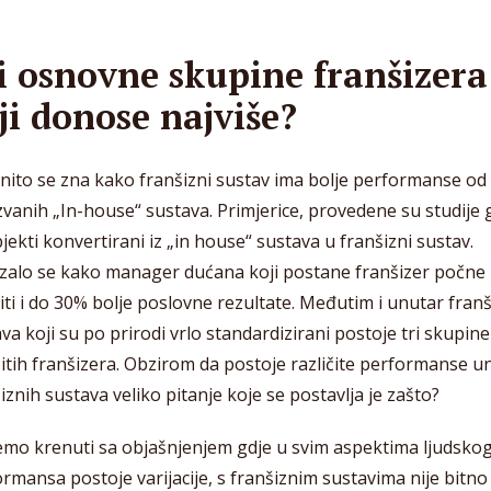
i osnovne skupine franšizera
ji donose najviše?
ito se zna kako franšizni sustav ima bolje performanse od
vanih „In-house“ sustava. Primjerice, provedene su studije 
jekti konvertirani iz „in house“ sustava u franšizni sustav.
zalo se kako manager dućana koji postane franšizer počne
žiti i do 30% bolje poslovne rezultate. Međutim i unutar fran
va koji su po prirodi vrlo standardizirani postoje tri skupine
čitih franšizera. Obzirom da postoje različite performanse u
iznih sustava veliko pitanje koje se postavlja je zašto?
mo krenuti sa objašnjenjem gdje u svim aspektima ljudsko
rmansa postoje varijacije, s franšiznim sustavima nije bitno