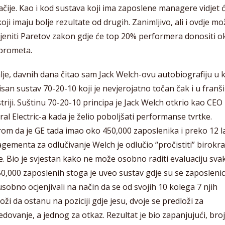
čije. Kao i kod sustava koji ima zaposlene managere vidjet
oji imaju bolje rezultate od drugih. Zanimljivo, ali i ovdje 
jeniti Paretov zakon gdje će top 20% performera donositi o
prometa.
je, davnih dana čitao sam Jack Welch-ovu autobiografiju u k
isan sustav 70-20-10 koji je nevjerojatno točan čak i u franš
triji. Suštinu 70-20-10 principa je Jack Welch otkrio kao CEO
al Electric-a kada je želio poboljšati performanse tvrtke.
om da je GE tada imao oko 450,000 zaposlenika i preko 12 l
ementa za odlučivanje Welch je odlučio “pročistiti” birokra
e. Bio je svjestan kako ne može osobno raditi evaluaciju sv
0,000 zaposlenih stoga je uveo sustav gdje su se zaposlenic
obno ocjenjivali na način da se od svojih 10 kolega 7 njih
oži da ostanu na poziciji gdje jesu, dvoje se predloži za
dovanje, a jednog za otkaz. Rezultat je bio zapanjujući, broj