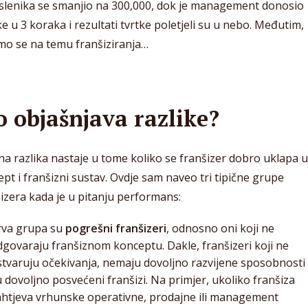
slenika se smanjio na 300,000, dok je management donosio
e u 3 koraka i rezultati tvrtke poletjeli su u nebo. Međutim,
mo se na temu franšiziranja…
o objašnjava razlike?
na razlika nastaje u tome koliko se franšizer dobro uklapa u
pt i franšizni sustav. Ovdje sam naveo tri tipične grupe
izera kada je u pitanju performans:
rva grupa su
pogrešni franšizeri
, odnosno oni koji ne
dgovaraju franšiznom konceptu. Dakle, franšizeri koji ne
stvaruju očekivanja, nemaju dovoljno razvijene sposobnosti 
 dovoljno posvećeni franšizi. Na primjer, ukoliko franšiza
ahtjeva vrhunske operativne, prodajne ili management