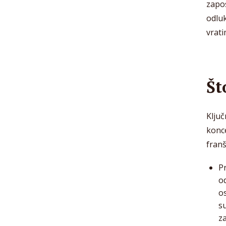
zapo
odluk
vrati
Št
Ključ
konce
franš
P
o
o
su
z