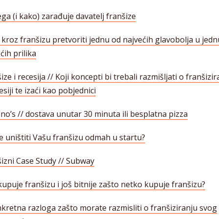
ga (i kako) zarađuje davatelj franšize
kroz franšizu pretvoriti jednu od najvećih glavobolja u jed
ćih prilika
ize i recesija // Koji koncepti bi trebali razmišljati o franšizi
esiji te izaći kao pobjednici
o’s // dostava unutar 30 minuta ili besplatna pizza
e uništiti Vašu franšizu odmah u startu?
izni Case Study // Subway
upuje franšizu i još bitnije zašto netko kupuje franšizu?
kretna razloga zašto morate razmisliti o franšiziranju svog