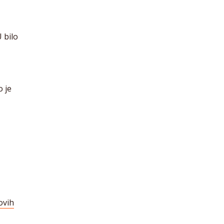
U bilo
o je
ovih