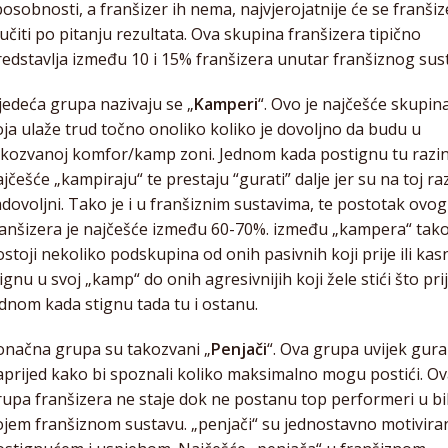
osobnosti, a franšizer ih nema, najvjerojatnije će se franšiz
čiti po pitanju rezultata. Ova skupina franšizera tipično
redstavlja između 10 i 15% franšizera unutar franšiznog sus
jedeća grupa nazivaju se „
Kamperi
“. Ovo je najčešće skupina
oja ulaže trud točno onoliko koliko je dovoljno da budu u
akozvanoj komfor/kamp zoni. Jednom kada postignu tu razi
jčešće „kampiraju“ te prestaju “gurati” dalje jer su na toj raz
dovoljni. Tako je i u franšiznim sustavima, te postotak ovog
ranšizera je najčešće između 60-70%. između „kampera“ tak
stoji nekoliko podskupina od onih pasivnih koji prije ili kasn
ignu u svoj „kamp“ do onih agresivnijih koji žele stići što prije
ednom kada stignu tada tu i ostanu.
onačna grupa su takozvani „
Penjači
“. Ova grupa uvijek gura
aprijed kako bi spoznali koliko maksimalno mogu postići. O
rupa franšizera ne staje dok ne postanu top performeri u bi
ojem franšiznom sustavu. „penjači“ su jednostavno motivira