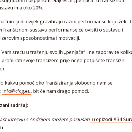
ostignućem i uspjehom. Najčešće „penjača“ u franšiznom
ustavu ima oko 20%.
ačnici ljudi uvijek gravitiraju razini performanse koju žele. 
 franšiznom sustavu performanse će ovisiti o sustavu i
izerovim sposobnostima i motivaciji.
 Vam sreću u traženju svojih „penjača“ i ne zaboravite kolik
 profilirati svoje franšizere prije nego potpišete franšizni
or.
ilo kakvu pomoć oko franšiziranja slobodno nam se
e:
info@cfcg.eu
, bit će nam drago pomoći.
zani sadržaj:
st intervju s Andrijom možete poslušati
u epizodi #34 Sur
ti