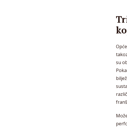
Tr
ko
Općen
takoz
su ob
Poka
bilje
susta
razli
franš
Može
perfo