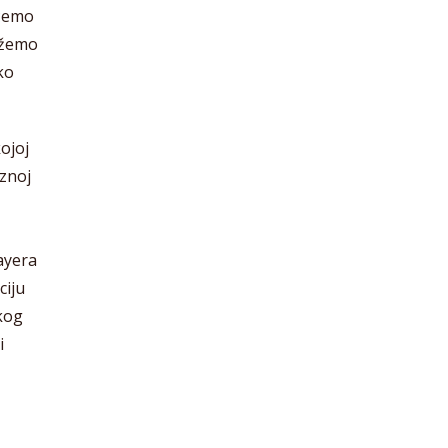
 ćemo
možemo
ko
ojoj
iznoj
ayera
ciju
akog
i