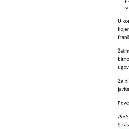
p
s
U kon
kojem
franš
Želim
bitno
ugov
Za b
javit
Pove
Podca
Stras