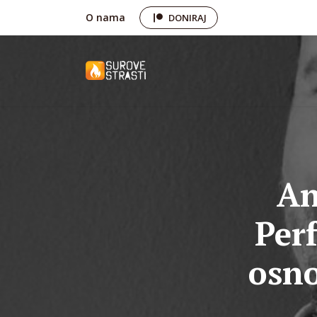
O nama
DONIRAJ
An
Per
osno