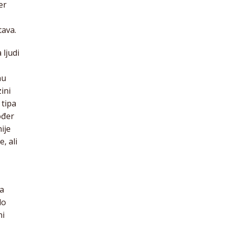
er
tava.
 ljudi
nu
ini
 tipa
ođer
ije
, ali
va
lo
ni