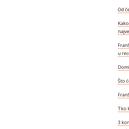
Od če
Kako 
najve
Franš
u rec
Domin
Što ć
Franš
Tko k
3 kon