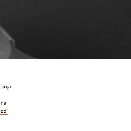
s koja
 na
zodi