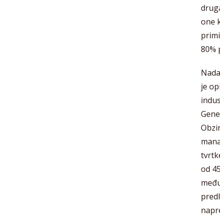
druga
one k
primi
80% 
Nadal
je op
indus
Gener
Obzir
manag
tvrtk
od 45
međus
predl
napre