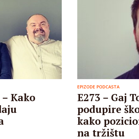
EPIZODE PODCASTA
 – Kako
E273 – Gaj T
daju
podupire ško
a
kako pozicio
na tržištu