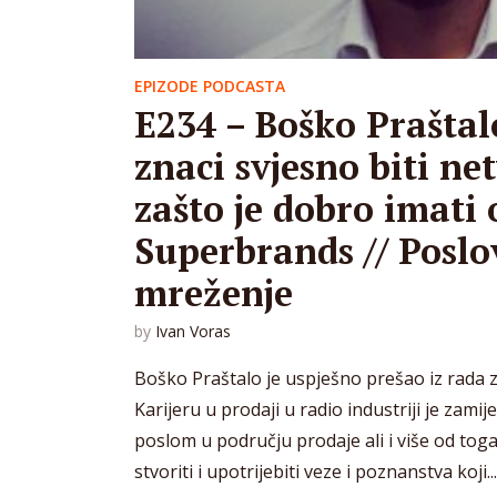
EPIZODE PODCASTA
E234 – Boško Praštalo
znaci svjesno biti ne
zašto je dobro imati
Superbrands // Posl
mreženje
by
Ivan Voras
Boško Praštalo je uspješno prešao iz rada z
Karijeru u prodaji u radio industriji je zami
poslom u području prodaje ali i više od tog
stvoriti i upotrijebiti veze i poznanstva koji...