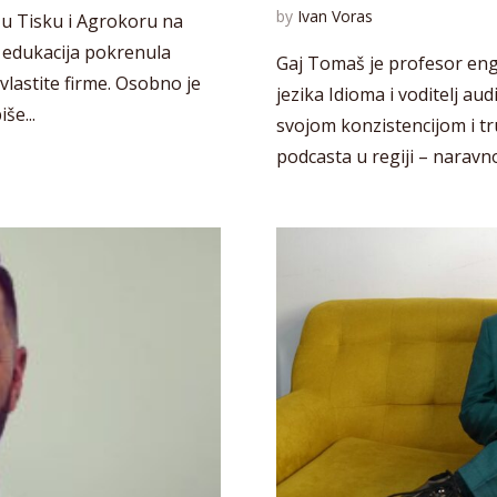
by
Ivan Voras
 u Tisku i Agrokoru na
a edukacija pokrenula
Gaj Tomaš je profesor eng
vlastite firme. Osobno je
jezika Idioma i voditelj aud
še...
svojom konzistencijom i t
podcasta u regiji – naravno