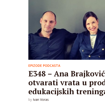
EPIZODE PODCASTA
E348 – Ana Brajković
otvarati vrata u pro
edukacijskih trening
by
Ivan Voras