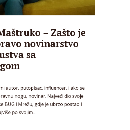
Maštruko – Zašto je
pravo novinarstvo
kustva sa
ngom
i autor, putopisac, influencer, i ako se
pravnu nogu, novinar. Najveći dio svoje
ise BUG i Mrežu, gdje je ubrzo postao i
više po svojim...