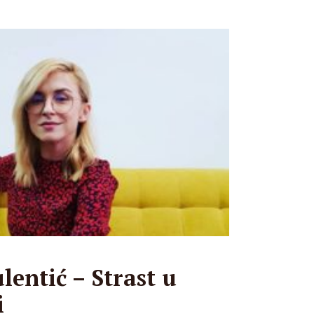
lentić – Strast u
i