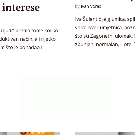
 interese
by
Ivan Voras
Iva Šulentić je glumica, spik
voice-over umjetnica, pozn
 ljudi” prema tome koliko
što su Zagonetni ulomak, B
duktivan način, ali rijetko
zbunjen, normalan, Hotel Tr
sim što je pohađao i