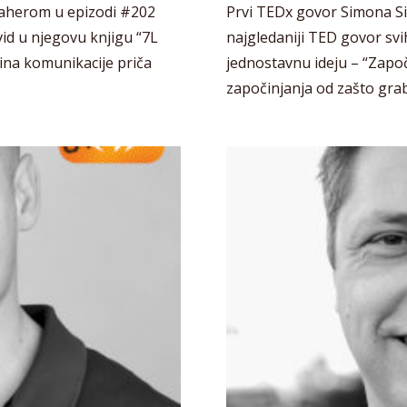
 Maherom u epizodi #202
Prvi TEDx govor Simona Sin
id u njegovu knjigu “7L
najgledaniji TED govor svi
ina komunikacije priča
jednostavnu ideju – “Zapo
započinjanja od zašto grabi