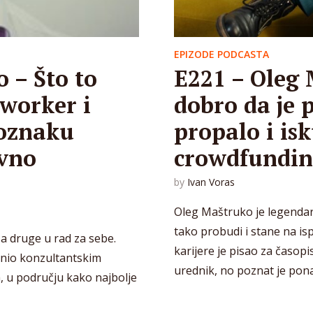
EPIZODE PODCASTA
 – Što to
E221 – Oleg 
tworker i
dobro da je 
 oznaku
propalo i is
ovno
crowdfundi
by
Ivan Voras
Oleg Maštruko je legendarn
tako probudi i stane na is
a druge u rad za sebe.
karijere je pisao za časop
jenio konzultantskim
urednik, no poznat je ponaj
a, u području kako najbolje