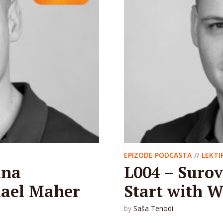
EPIZODE PODCASTA
LEKTI
ina
L004 – Surove
hael Maher
Start with W
by
Saša Tenodi